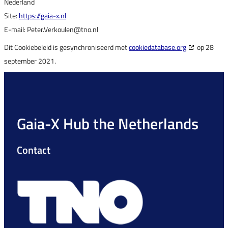
Nederland
Site:
https://gaia-x.nl
E-mail:
Peter.Verkoulen@
tno.nl
Dit Cookiebeleid is gesynchroniseerd met
cookiedatabase.org
op 28
september 2021.
Gaia-X Hub the Netherlands
Contact