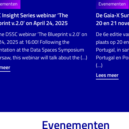
nementen
Evenementen
 Insight Series webinar ‘The
De Gaia-X Su
rint v.2.0’ on April 24, 2025
20 en 21 no
the DSSC webinar ‘The Blueprint v.2.0’ on
De 6e editie v
 24, 2025 at 16:00! Following the
plaats op 20 e
ntation at the Data Spaces Symposium
Portugal, in s
rsaw, this webinar will talk about the (…)
Portugal en Po
(…)
 meer
Lees meer
Evenementen