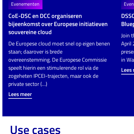
Evenementen
Eve
CoE-DSC en DCC organiseren
DSSC
bijeenkomst over Europese initiatieven
Bluep
souvereine cloud
Join 
De Europese cloud moet snel op eigen benen
April
staan; daarover is brede
prese
overeenstemming. De Europese Commissie
in Wa
speelt hierin een stimulerende rol via de
Lees
zogeheten IPCEI-trajecten, maar ook de
private sector (…)
Lees meer
Use cases