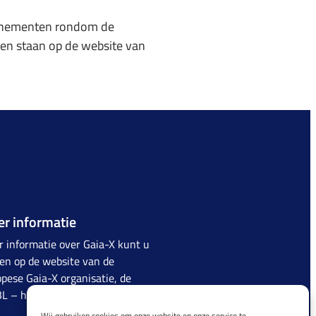
venementen rondom de
en staan op de website van
r informatie
 informatie over Gaia-X kunt u
en op de website van de
pese Gaia-X organisatie, de
BL –
https://www.Gaia-X.eu/
Wij gebruiken cookies om onze website en onze service te