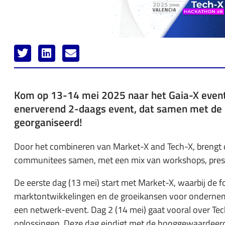
Kom op 13-14 mei 2025 naar het Gaia-X event 
enerverend 2-daags event, dat samen met de 
georganiseerd!
Door het combineren van Market-X and Tech-X, brengt d
communitees samen, met een mix van workshops, prese
De eerste dag (13 mei) start met Market-X, waarbij de foc
marktontwikkelingen en de groeikansen voor ondernem
een netwerk-event. Dag 2 (14 mei) gaat vooral over Te
oplossingen. Deze dag eindigt met de hooggewaardee