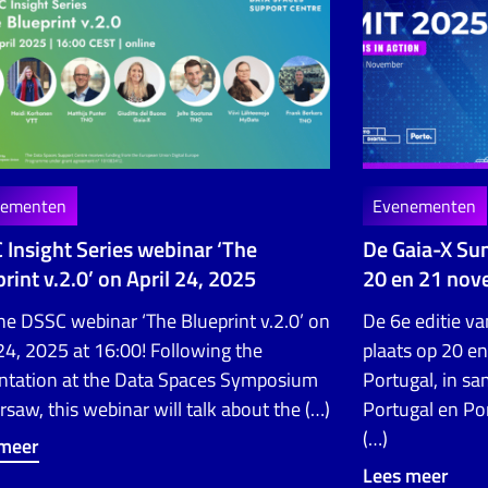
nementen
Evenementen
 Insight Series webinar ‘The
De Gaia-X Su
rint v.2.0’ on April 24, 2025
20 en 21 no
the DSSC webinar ‘The Blueprint v.2.0’ on
De 6e editie v
 24, 2025 at 16:00! Following the
plaats op 20 e
ntation at the Data Spaces Symposium
Portugal, in s
rsaw, this webinar will talk about the (…)
Portugal en Po
(…)
 meer
Lees meer