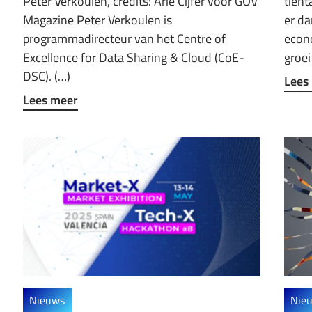
Peter Verkoulen, credits: Arie Cijfer voor GOV
tient
Magazine Peter Verkoulen is
er da
programmadirecteur van het Centre of
econ
Excellence for Data Sharing & Cloud (CoE-
groei
DSC). (…)
Lees
Lees meer
Nieuws
Nie