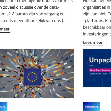
allen jaren met digitale data. Waarom is
Het kabinet er
n zoveel discussie over de data-
organisaties in
omie? Waarom zijn vooruitgang en
zijn van niet-
 steeds meer afhankelijk van ons (…)
-platforms. Er 
beschikbaar om
 meer
investeringen 
Lees meer
uws
Nieuws