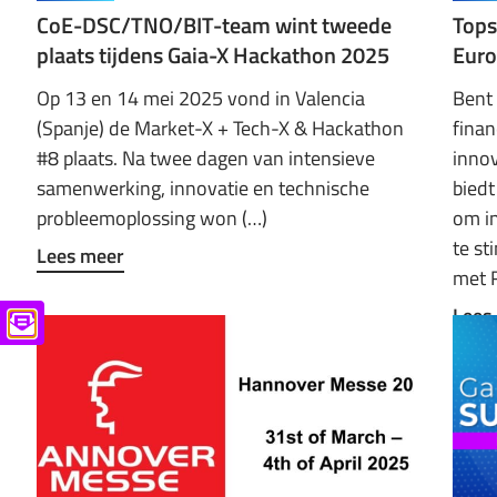
CoE-DSC/TNO/BIT-team wint tweede
Tops
plaats tijdens Gaia-X Hackathon 2025
Euro
Op 13 en 14 mei 2025 vond in Valencia
Bent
(Spanje) de Market-X + Tech-X & Hackathon
finan
#8 plaats. Na twee dagen van intensieve
innov
samenwerking, innovatie en technische
biedt
probleemoplossing won (…)
om i
te st
Lees meer
met 
Lees