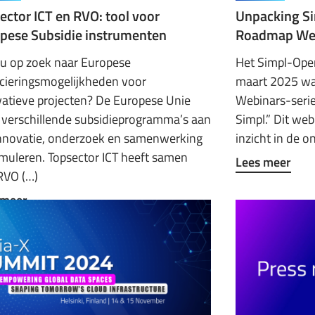
ector ICT en RVO: tool voor
Unpacking Si
pese Subsidie instrumenten
Roadmap Web
 u op zoek naar Europese
Het Simpl-Ope
cieringsmogelijkheden voor
maart 2025 was
atieve projecten? De Europese Unie
Webinars-serie
 verschillende subsidieprogramma’s aan
Simpl.” Dit we
nnovatie, onderzoek en samenwerking
inzicht in de o
imuleren. Topsector ICT heeft samen
Lees meer
RVO (…)
 meer