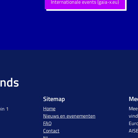
Internationale events (gaia-x.eu)
ands
Sitemap
Mee
Home
Meer
in 1
Nieuws en evenementen
vind
FAQ
Euro
Contact
AIS