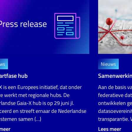
ws
Nieuws
artfase hub
Samenwerking
X is een Europees initiatief, dat onder
Aan de basis v
e werkt met regionale hubs. De
federatieve dat
landse Gaia-X hub is op 29 juni jl.
ontwikkelen g
ceerd en streeft ernaar de Nederlandse
datasoevereinit
ystemen samen (…)
transparantie. 
 meer
Lees meer