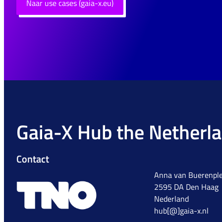
Naar use cases (gaia-x.eu)
Gaia-X Hub the Netherl
Contact
Anna van Buerenple
2595 DA Den Haag
Nederland
hub[@]gaia-x.nl