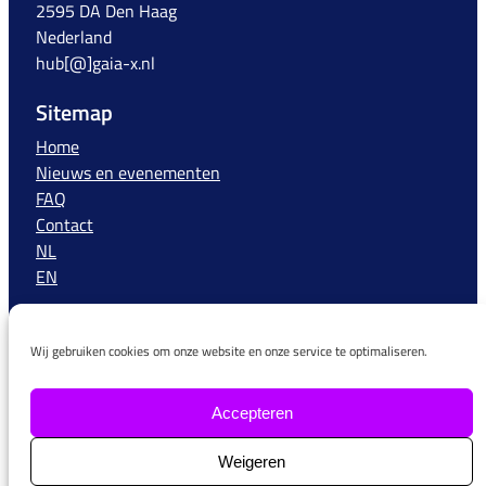
2595 DA Den Haag
Nederland
hub[@]gaia-x.nl
Sitemap
Home
Nieuws en evenementen
FAQ
Contact
NL
EN
Meer informatie
Wij gebruiken cookies om onze website en onze service te optimaliseren.
Meer informatie over Gaia-X kunt u vinden op de
website van de Europese Gaia-X organisatie, de AISBL –
https://www.Gaia-X.eu/
Accepteren
Weigeren